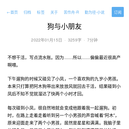
←
首页
归档
标签
关于
苦作舟-R
勤为径-小说
订阅
狗与小朋友
2022年01月15日
·
3259字
·
7分钟
不想干活，写点流水账。因为……所以……偏偏最近很高产
啊喂。
下午遛狗的时候又碰见了小凤，一个喜欢狗的九岁小男孩。
本来只打算把阿木狗带出来放放风就回去干活，结果碰到小
凤后不知不觉就溜达了快两个小时才回。
每次碰到小凤，很自然地就会变成他跟着我一起遛狗。初
时，在路上走着走着听到另一个小男孩的声音喊着“阿木”，
原来迎面走来了两个小男孩，居然是星星和满满。我脑子里