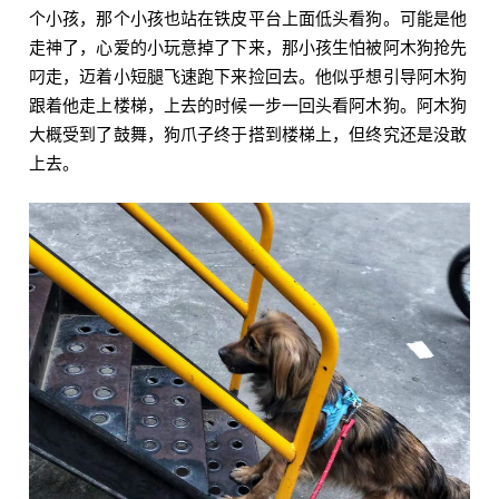
个小孩，那个小孩也站在铁皮平台上面低头看狗。可能是他
走神了，心爱的小玩意掉了下来，那小孩生怕被阿木狗抢先
叼走，迈着小短腿飞速跑下来捡回去。他似乎想引导阿木狗
跟着他走上楼梯，上去的时候一步一回头看阿木狗。阿木狗
大概受到了鼓舞，狗爪子终于搭到楼梯上，但终究还是没敢
上去。