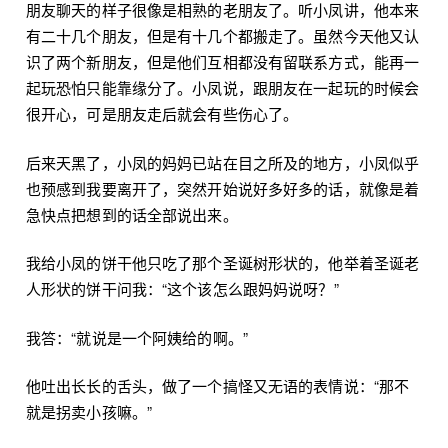
朋友聊天的样子很像是相熟的老朋友了。听小凤讲，他本来
有二十几个朋友，但是有十几个都搬走了。虽然今天他又认
识了两个新朋友，但是他们互相都没有留联系方式，能再一
起玩恐怕只能靠缘分了。小凤说，跟朋友在一起玩的时候会
很开心，可是朋友走后就会有些伤心了。
后来天黑了，小凤的妈妈已站在目之所及的地方，小凤似乎
也预感到我要离开了，突然开始说好多好多的话，就像是着
急快点把想到的话全部说出来。
我给小凤的饼干他只吃了那个圣诞树形状的，他举着圣诞老
人形状的饼干问我：“这个该怎么跟妈妈说呀？”
我答：“就说是一个阿姨给的啊。”
他吐出长长的舌头，做了一个搞怪又无语的表情说：“那不
就是拐卖小孩嘛。”