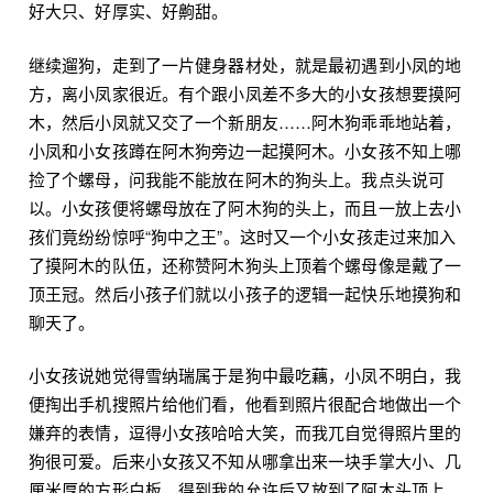
好大只、好厚实、好齁甜。
继续遛狗，走到了一片健身器材处，就是最初遇到小凤的地
方，离小凤家很近。有个跟小凤差不多大的小女孩想要摸阿
木，然后小凤就又交了一个新朋友……阿木狗乖乖地站着，
小凤和小女孩蹲在阿木狗旁边一起摸阿木。小女孩不知上哪
捡了个螺母，问我能不能放在阿木的狗头上。我点头说可
以。小女孩便将螺母放在了阿木狗的头上，而且一放上去小
孩们竟纷纷惊呼“狗中之王”。这时又一个小女孩走过来加入
了摸阿木的队伍，还称赞阿木狗头上顶着个螺母像是戴了一
顶王冠。然后小孩子们就以小孩子的逻辑一起快乐地摸狗和
聊天了。
小女孩说她觉得雪纳瑞属于是狗中最吃藕，小凤不明白，我
便掏出手机搜照片给他们看，他看到照片很配合地做出一个
嫌弃的表情，逗得小女孩哈哈大笑，而我兀自觉得照片里的
狗很可爱。后来小女孩又不知从哪拿出来一块手掌大小、几
厘米厚的方形白板，得到我的允许后又放到了阿木头顶上。