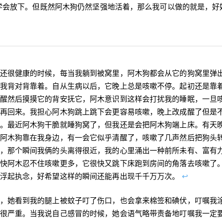
学会放下。但既然阿木狗仍然坚强地活着，那么我可以做的就是，好
还很健康的时候，每当我躺到被窝里，阿木狗都会从它的狗窝里弹
我背对背靠着。自从生病以后，它晚上总是咳嗽不停。起初还是靠
醒然后摸摸它的背安抚它，阿木意识到这样会打扰我的睡眠，一旦
再回来。我担心阿木狗跳上跳下会更容易咳嗽，晚上改成醒了但是
。最近阿木狗干脆就睡狗窝了，但我还是会把阿木狗端上床。有天
阿木狗靠在我身边，有一会它似乎清醒了，咳嗽了几声然后把狗头
，那个瞬间我俩的头离得很近，我的心里涌出一种前所未有、富有
快阿木忍不住咳嗽更多，它很快又跳下床跑到房间的角落去咳嗽了
中浮起执念，好希望这样的瞬间还能再出现千千万万次。
↩︎
，她看到我的腿上被蚊子叮了伤口，也会拿来棉签和碘伏，叮嘱我
很严重。当我说自己感冒的时候，她会语气略带责备地叮嘱我一定