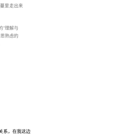
藤蔓里走出来
的“理解与
深思熟虑的
。
关系，在我这边