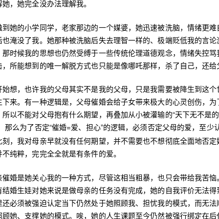
解她，她完全没办法理解我。
触到她的小学同学，老家那边的一个媒婆，她迅速被洗脑，情绪更难
后也淹没了我。她那种被洗脑后失去理智一样的、极端贬低我的言论
，那时候我的思想也仍然受缚于一些传统伦理道德观念，情绪失控骂
击，所能想到的唯一解脱方式也只能是像哪吒那样，杀了自己，还给
开始想，也许我的父母其实不是我的父母，只是我需要被降生到这个
生下来。有一种逻辑是，父母催婚会给子女带来极大的心灵创伤，为
所以不能对父母抱有什么期望，再叠加从小被灌输的“天下无不是的
，那么为了否定“催婚=爱、担心”的逻辑，必须否定父母的爱，至少
此刻，我对母亲早就没有任何期望，并不需要也不想彻底全面地否定
并不纯粹，完完全全就是有条件的爱。
亲催婚是她关心我的一种方式，尽管这相当粗暴，也只会带给我苦恼
有结婚生娃对她来说是做母亲的任务没有完成，她的自我评价无法得
里还必须被强迫认定当下仍然处于她照顾我、担忧我的模式，而无法
照顾她、支撑她的模式。唉，她的人生课题至今仍然被强行绑定在后