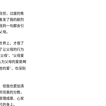
自控，过度的焦
激发了我的剧烈
我妈一句都会引
父母。
世界上，才借了
了让父母的行为
父母”、“父母爱
认为父母的爱是畸
2
她的爱
，也深刻
。但我也更加清
到完美的分数，
顺理成章、心安
代的身上。