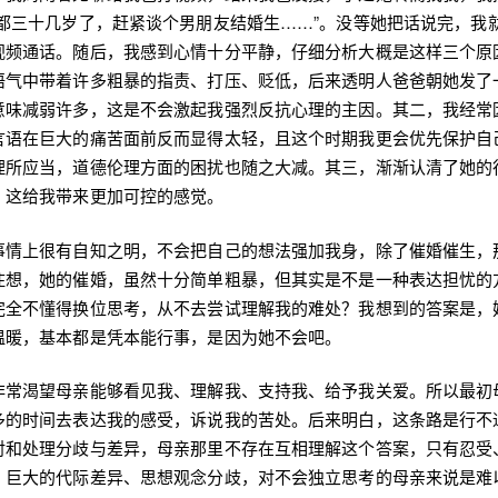
你都三十几岁了，赶紧谈个男朋友结婚生……”。没等她把话说完，我
视频通话。随后，我感到心情十分平静，仔细分析大概是这样三个原
语气中带着许多粗暴的指责、打压、贬低，后来透明人爸爸朝她发了
意味减弱许多，这是不会激起我强烈反抗心理的主因。其二，我经常
言语在巨大的痛苦面前反而显得太轻，且这个时期我更会优先保护自
理所应当，道德伦理方面的困扰也随之大减。其三，渐渐认清了她的
，这给我带来更加可控的感觉。
事情上很有自知之明，不会把自己的想法强加我身，除了催婚催生，
住想，她的催婚，虽然十分简单粗暴，但其实是不是一种表达担忧的
完全不懂得换位思考，从不去尝试理解我的难处？我想到的答案是，
温暖，基本都是凭本能行事，是因为她不会吧。
非常渴望母亲能够看见我、理解我、支持我、给予我关爱。所以最初
多的时间去表达我的感受，诉说我的苦处。后来明白，这条路是行不
对和处理分歧与差异，母亲那里不存在互相理解这个答案，只有忍受
，巨大的代际差异、思想观念分歧，对不会独立思考的母亲来说是难