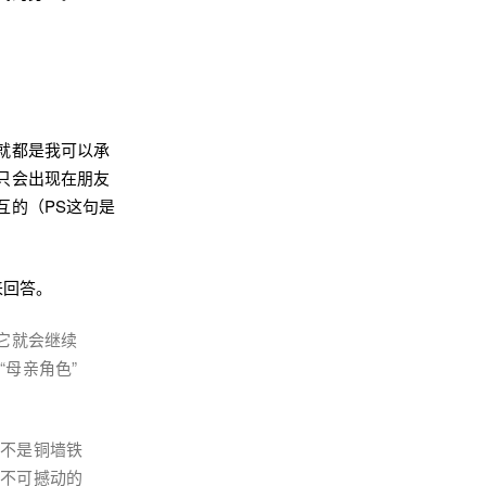
就都是我可以承
只会出现在朋友
互的（PS这句是
来回答。
它就会继续
母亲角色”
望不是铜墙铁
是不可撼动的