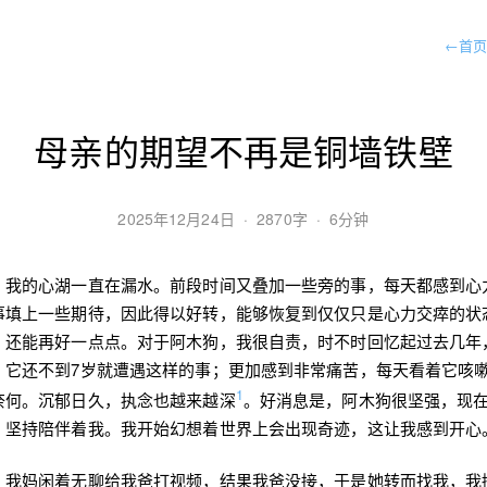
←
首页
母亲的期望不再是铜墙铁壁
2025年12月24日
·
2870字
·
6分钟
，我的心湖一直在漏水。前段时间又叠加一些旁的事，每天都感到心
事填上一些期待，因此得以好转，能够恢复到仅仅只是心力交瘁的状
，还能再好一点点。对于阿木狗，我很自责，时不时回忆起过去几年
，它还不到7岁就遭遇这样的事；更加感到非常痛苦，每天看着它咳
1
奈何。沉郁日久，执念也越来越深
。好消息是，阿木狗很坚强，现在
、坚持陪伴着我。我开始幻想着世界上会出现奇迹，这让我感到开心
，我妈闲着无聊给我爸打视频，结果我爸没接，于是她转而找我，我