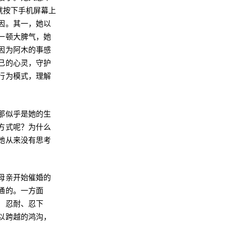
就按下手机屏幕上
因。其一，她以
一顿大脾气，她
因为阿木的事感
己的心灵，守护
行为模式，理解
那似乎是她的生
方式呢？为什么
她从来没有思考
母亲开始催婚的
通的。一方面
、忍耐、忍下
以跨越的鸿沟，