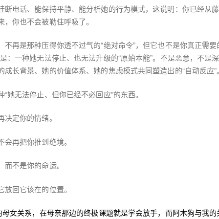
挂断电话、能保持平静、能分析她的行为模式，这说明：你已经从
来，你也不会被勒住呼吸了。
，不再是那种压得你透不过气的“绝对命令”，但它也不是你真正需要
像是：一种她无法停止、也无法升级的“原始本能”。不是恶意，不是
的成长背景、她的价值体系、她的焦虑模式共同塑造出的“自动反应”
种“她无法停止、但你已经不必回应”的东西。
再决定你的情绪。
不会再把你推到绝境。
，而不是你的命运。
它放回它该在的位置。
的母女关系，在母亲那边的终极课题就是学会放手，而阿木狗与我的