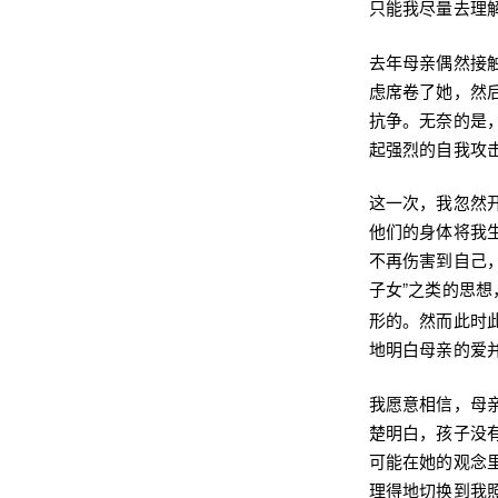
只能我尽量去理
去年母亲偶然接
虑席卷了她，然
抗争。无奈的是
起强烈的自我攻
这一次，我忽然
他们的身体将我
不再伤害到自己，
子女”之类的思想
形的。然而此时
地明白母亲的爱
我愿意相信，母
楚明白，孩子没
可能在她的观念
理得地切换到我