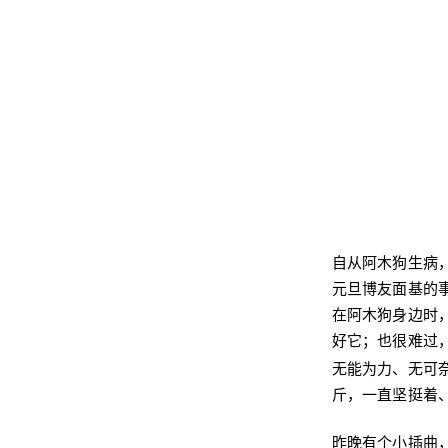
自从阿木狗生病
元旦博友面基的
在阿木狗身边时
好它；也很难过
无能为力、无可
斤，一直坚挺着
昨晚有个小插曲