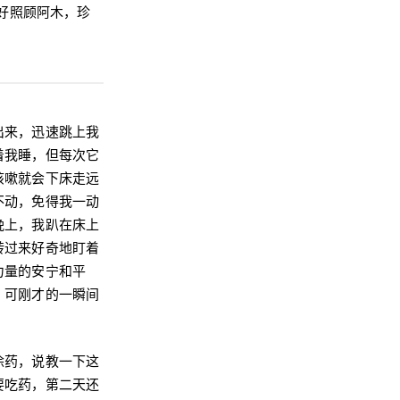
好照顾阿木，珍
出来，迅速跳上我
着我睡，但每次它
咳嗽就会下床走远
不动，免得我一动
晚上，我趴在床上
转过来好奇地盯着
力量的安宁和平
。可刚才的一瞬间
涂药，说教一下这
要吃药，第二天还