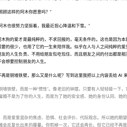
照顾这样的阿木你愿意吗？”
阿木也很努力坚挺着，我最近担心降温和下雪。”
阿木狗的爱才是最纯粹的，不求回报的，毫无条件的。这也是因为本
需要的很少，也用了它的一生来陪伴我。似乎在人与人之间纯粹的爱
朋友的人生负责、不用给朋友包吃包住、而且朋友之间的付出都是相
不会想要控制朋友的人生。
再是铜墙铁壁，那么又是什么呢？写到这里我把以上内容丢给 AI 
铜墙铁壁，而是一种“惯性”。像老旧的钟摆，只要有人轻轻碰一下，
催婚不是为了你的人生，而是为了她的安全感、她的身份认同、她的“
，而是爱里混杂的焦虑、恐惧、社会评价、代际观念。所以她的期
堵会反复长出来的藤蔓。你剪掉一次，它还会再长，但它已经不再