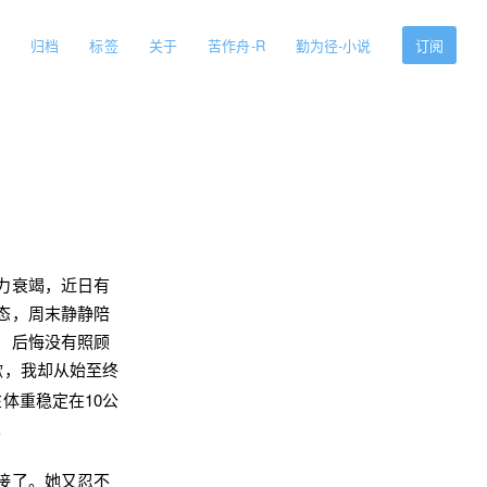
归档
标签
关于
苦作舟-R
勤为径-小说
订阅
力衰竭，近日有
态，周末静静陪
，后悔没有照顾
嗽，我却从始至终
体重稳定在10公
。
接了。她又忍不