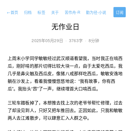
←
首页
归档
标签
关于
苦作舟-R
勤为径-小说
订阅
无作业日
2025年05月29日
·
3763字
·
8分钟
上周末小学同学敏敏经过武汉顺道看望我，当时我正在啃西
瓜，刚好啃的那片切得比较大块一点，由于太爱吃西瓜，我
几乎是鼻尖触及西瓜皮，像猪八戒那样吃西瓜，敏敏安逸地
躺在沙发上，看着我慢慢悠悠地说：“我有故事，你有西
瓜”。我抬头“昂”了一声，继续埋首大口啃西瓜。
三轮车踏板掉了，本想推去找上次的老爷爷帮忙修理，过去
了却没见到人，只好又把车推回去。正因如此，只我和敏敏
两人去江滩散步，可以肆意汇入人群之中。