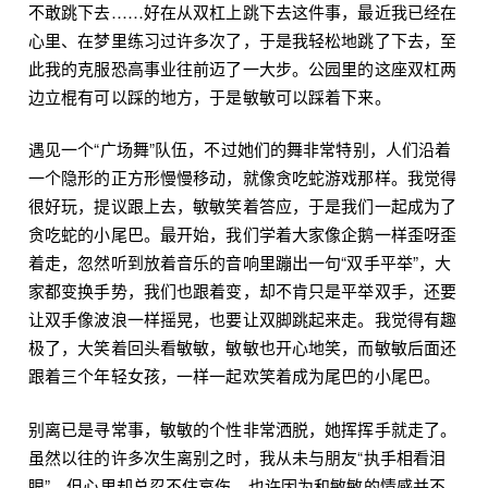
不敢跳下去……好在从双杠上跳下去这件事，最近我已经在
心里、在梦里练习过许多次了，于是我轻松地跳了下去，至
此我的克服恐高事业往前迈了一大步。公园里的这座双杠两
边立棍有可以踩的地方，于是敏敏可以踩着下来。
遇见一个“广场舞”队伍，不过她们的舞非常特别，人们沿着
一个隐形的正方形慢慢移动，就像贪吃蛇游戏那样。我觉得
很好玩，提议跟上去，敏敏笑着答应，于是我们一起成为了
贪吃蛇的小尾巴。最开始，我们学着大家像企鹅一样歪呀歪
着走，忽然听到放着音乐的音响里蹦出一句“双手平举”，大
家都变换手势，我们也跟着变，却不肯只是平举双手，还要
让双手像波浪一样摇晃，也要让双脚跳起来走。我觉得有趣
极了，大笑着回头看敏敏，敏敏也开心地笑，而敏敏后面还
跟着三个年轻女孩，一样一起欢笑着成为尾巴的小尾巴。
别离已是寻常事，敏敏的个性非常洒脱，她挥挥手就走了。
虽然以往的许多次生离别之时，我从未与朋友“执手相看泪
眼”，但心里却总忍不住哀伤，也许因为和敏敏的情感并不