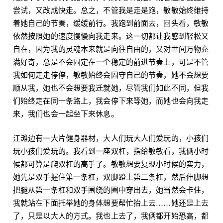
尝试，又改成快走。总之，不管我是走是跑，敏敏始终维持
着她自己的节奏，缓缓前行。我跑到前面去，回头看，敏敏
依然按照她的速度慢慢向我走来。这一切都让我感到轻松又
自在，因为我的灵魂本来就是向往自由的，又对世间万物充
满好奇，总是不会固定在一个稳定的前进节奏上，可是不管
我如何走走停停，敏敏始终会固守自己的节奏，她不会想要
顺从我，她也不会想要我迁就她，尽管我们如此不同，但我
们始终走在同一条路上，我会停下来等她，而她也会向我走
来，我们也会一起坐下来休息。
江滩边有一大片健身器材，大人们玩大人们爱玩的，小孩们
玩小孩们爱玩的。我看到一座双杠，指给敏敏看，我俩小时
候都可算是爬双杠的高手了。敏敏想要复现小时候的实力，
她先是双手握住第一条杠，双脚蹬上第二条杠，然后伸脚想
把腿从第一条杠和双手围绕的圈中穿出去，她当然会卡住，
我就站在下面托举她的身体想要帮忙抬上去……她还是上去
了，只是以大人的方式。我也上去了，我俩都开始恐高，都