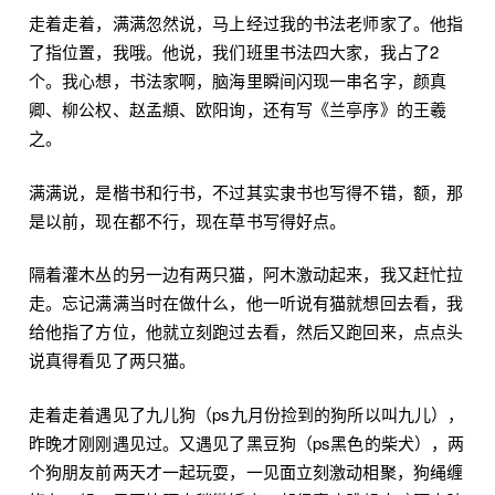
走着走着，满满忽然说，马上经过我的书法老师家了。他指
了指位置，我哦。他说，我们班里书法四大家，我占了2
个。我心想，书法家啊，脑海里瞬间闪现一串名字，颜真
卿、柳公权、赵孟頫、欧阳询，还有写《兰亭序》的王羲
之。
满满说，是楷书和行书，不过其实隶书也写得不错，额，那
是以前，现在都不行，现在草书写得好点。
隔着灌木丛的另一边有两只猫，阿木激动起来，我又赶忙拉
走。忘记满满当时在做什么，他一听说有猫就想回去看，我
给他指了方位，他就立刻跑过去看，然后又跑回来，点点头
说真得看见了两只猫。
走着走着遇见了九儿狗（ps九月份捡到的狗所以叫九儿），
昨晚才刚刚遇见过。又遇见了黑豆狗（ps黑色的柴犬），两
个狗朋友前两天才一起玩耍，一见面立刻激动相聚，狗绳缠