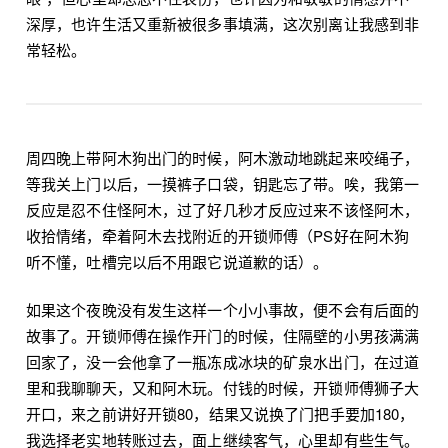
深厚，也许生活又重新被很多事填满，这次别离让我感到非
常轻松。
周四晚上带阿木狗出门的时候，阿木激动地跳起来咬绳子，
等我关上门以后，一摸裤子口袋，钥匙忘了带。唉，我第一
反应是忍不住怪阿木，过了好几秒才反应过来不该怪阿木，
收拾情绪，牵着阿木去找附近的开锁师傅（PS好在阿木狗
听不懂，吐槽完以后不用跟它说道歉的话）。
如果这个夜晚没有发生这样一个小小事故，便不会有后面的
故事了。开锁师傅在操作开门的时候，住隔壁的小男孩满满
回家了，没一会他拿了一瓶冻成冰块的矿泉水出门，在过道
里和我聊聊天，又和阿木玩。付钱的时候，开锁师傅狮子大
开口，来之前讲好开锁80，结果又说换了门把手要加180，
我选择老实地转账过去，面上继续客气，心里却有些生气。