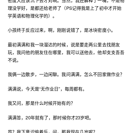
密度大应该沉下去才对啊。当然，我还解释了一嘴，不是物
理没学好，是都还给老师了（PS记得我是上了初中才开始
学英语和物理化学的）。
小孩终于反应过来，啊，刚刚说错了，是冰块密度小。
最初满满和我一块溜达的时候，说是要走两公里去找朋友
玩，我问他的朋友住在哪里，我可以送他去，他却支支吾吾
不说。
我俩一边散步，一边闲聊。我问满满，怎么不回家做作业？
满满说，今天是“无作业日”，每周都有。
我又问，那是什么时候开始有的？
满满答，20年就有了，那时候你才23岁吧。
昂？我下意识偷着乐，问，那我现在几岁呢？