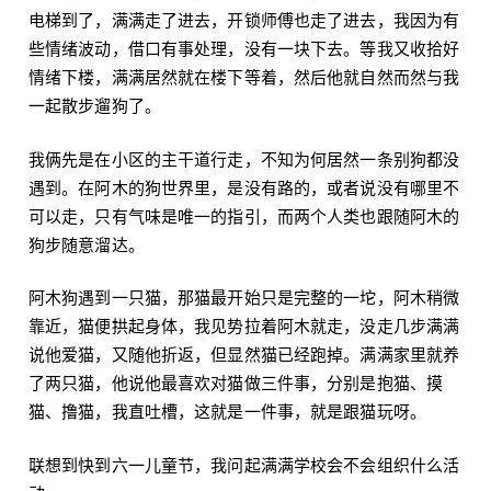
电梯到了，满满走了进去，开锁师傅也走了进去，我因为有
些情绪波动，借口有事处理，没有一块下去。等我又收拾好
情绪下楼，满满居然就在楼下等着，然后他就自然而然与我
一起散步遛狗了。
我俩先是在小区的主干道行走，不知为何居然一条别狗都没
遇到。在阿木的狗世界里，是没有路的，或者说没有哪里不
可以走，只有气味是唯一的指引，而两个人类也跟随阿木的
狗步随意溜达。
阿木狗遇到一只猫，那猫最开始只是完整的一坨，阿木稍微
靠近，猫便拱起身体，我见势拉着阿木就走，没走几步满满
说他爱猫，又随他折返，但显然猫已经跑掉。满满家里就养
了两只猫，他说他最喜欢对猫做三件事，分别是抱猫、摸
猫、撸猫，我直吐槽，这就是一件事，就是跟猫玩呀。
联想到快到六一儿童节，我问起满满学校会不会组织什么活