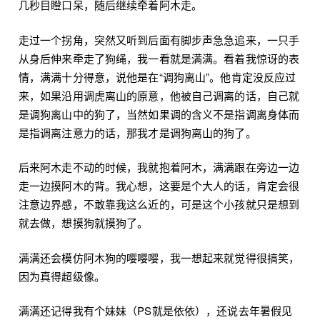
几秒目瞪口呆，随后继续牵着阿木走。
走过一个拐角，突然又听到后面有脚步声急急追来，一只手
从身后伸来牵走了狗绳，我一看就是满满。看着我惊讶的表
情，满满十分得意，说他是在“调狗离山”。他肯定没反应过
来，如果沿用调虎离山的原意，他被自己调离的话，自己就
是调狗离山中的狗了，当然如果调的含义不是指调离身体而
是指调离注意力的话，那我才是调狗离山的狗了。
后来阿木走不动的时候，我就抱着阿木，满满跟在旁边一边
走一边摸阿木的背。我心想，这要是个大人的话，肯定会很
注意边界感，不敢靠我这么近的，可是这个小孩就只是想到
就去做，想摸狗就摸狗了。
满满还会模仿阿木狗的嘤嘤嘤，我一想起来就觉得很搞笑，
因为真得超级像。
满满还记得我有个妹妹（PS就是依依），还说去年暑假见