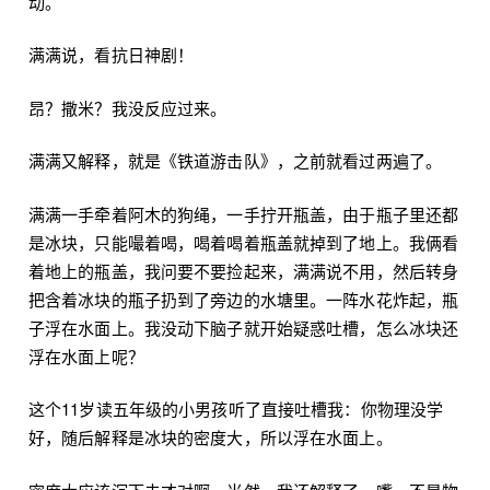
动。
满满说，看抗日神剧！
昂？撒米？我没反应过来。
满满又解释，就是《铁道游击队》，之前就看过两遍了。
满满一手牵着阿木的狗绳，一手拧开瓶盖，由于瓶子里还都
是冰块，只能嘬着喝，喝着喝着瓶盖就掉到了地上。我俩看
着地上的瓶盖，我问要不要捡起来，满满说不用，然后转身
把含着冰块的瓶子扔到了旁边的水塘里。一阵水花炸起，瓶
子浮在水面上。我没动下脑子就开始疑惑吐槽，怎么冰块还
浮在水面上呢？
这个11岁读五年级的小男孩听了直接吐槽我：你物理没学
好，随后解释是冰块的密度大，所以浮在水面上。