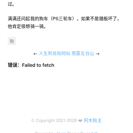
过。
满满还问起我的狗车（PS三轮车），如果不是踏板坏了，
他肯定很想骑一骑。
狗
←
人生到处知何似
雨雾五台山
→
© Copyright 2021-2026 ❤️
阿木狗主