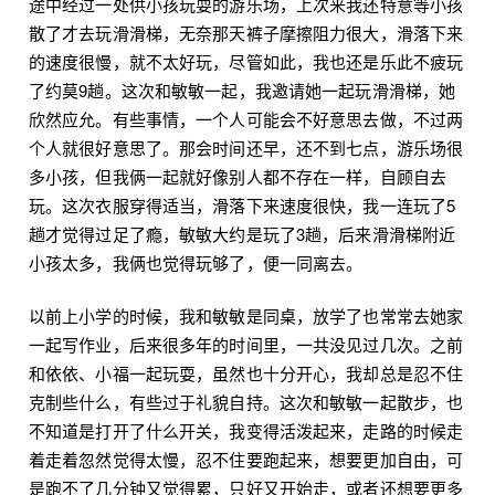
途中经过一处供小孩玩耍的游乐场，上次来我还特意等小孩
散了才去玩滑滑梯，无奈那天裤子摩擦阻力很大，滑落下来
的速度很慢，就不太好玩，尽管如此，我也还是乐此不疲玩
了约莫9趟。这次和敏敏一起，我邀请她一起玩滑滑梯，她
欣然应允。有些事情，一个人可能会不好意思去做，不过两
个人就很好意思了。那会时间还早，还不到七点，游乐场很
多小孩，但我俩一起就好像别人都不存在一样，自顾自去
玩。这次衣服穿得适当，滑落下来速度很快，我一连玩了5
趟才觉得过足了瘾，敏敏大约是玩了3趟，后来滑滑梯附近
小孩太多，我俩也觉得玩够了，便一同离去。
以前上小学的时候，我和敏敏是同桌，放学了也常常去她家
一起写作业，后来很多年的时间里，一共没见过几次。之前
和依依、小福一起玩耍，虽然也十分开心，我却总是忍不住
克制些什么，有些过于礼貌自持。这次和敏敏一起散步，也
不知道是打开了什么开关，我变得活泼起来，走路的时候走
着走着忽然觉得太慢，忍不住要跑起来，想要更加自由，可
是跑不了几分钟又觉得累，只好又开始走，或者还想要更多