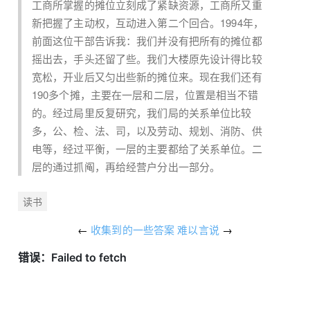
工商所掌握的摊位立刻成了紧缺资源，工商所又重
新把握了主动权，互动进入第二个回合。1994年，
前面这位干部告诉我：我们并没有把所有的摊位都
摇出去，手头还留了些。我们大楼原先设计得比较
宽松，开业后又匀出些新的摊位来。现在我们还有
190多个摊，主要在一层和二层，位置是相当不错
的。经过局里反复研究，我们局的关系单位比较
多，公、检、法、司，以及劳动、规划、消防、供
电等，经过平衡，一层的主要都给了关系单位。二
层的通过抓阄，再给经营户分出一部分。
读书
←
收集到的一些答案
难以言说
→