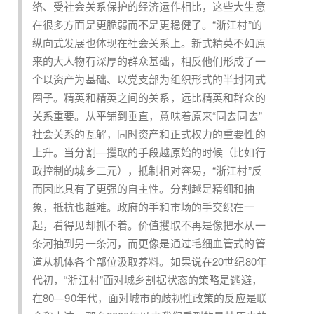
络、受社会关系保护的经济运作相比，这些大生意
在很多方面是更脆弱而不是更稳健了。“浙江村”的
纵向式发展也体现在社会关系上。新式精英不如原
来的大人物有深厚的群众基础，相反他们形成了一
个以资产为基础、以党支部为组织形式的半封闭式
圈子。精英和精英之间的关系，远比精英和群众的
关系重要。从平铺到垂直，意味着原来“同去同去”
社会关系的瓦解，同时资产和正式权力的重要性的
上升。当分割—攫取的手段越原始的时候（比如行
政控制的城乡二元），抵制相对容易，“浙江村”反
而因此具有了更强的自主性。分割越是精细和抽
象，抵抗也越难。政府的手和市场的手交织在一
起，看得见却抓不着。价值攫取不再是像把水从一
条河抽到另一条河，而更像是通过毛细血管式的管
道从机体各个部位汲取养料。如果说在20世纪80年
代初，“浙江村”面对城乡割据状态的策略是逃避，
在80—90年代，面对城市的歧视性政策的反应是联