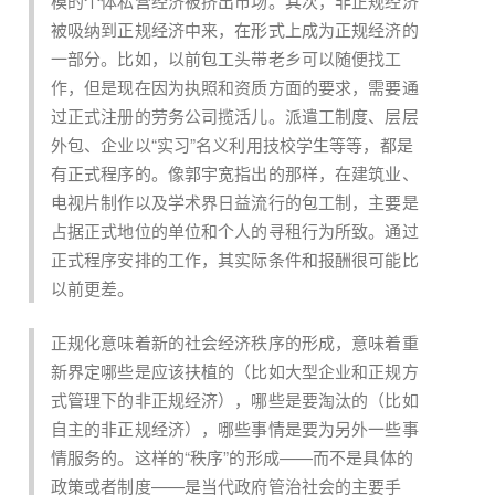
模的个体私营经济被挤出市场。其次，非正规经济
被吸纳到正规经济中来，在形式上成为正规经济的
一部分。比如，以前包工头带老乡可以随便找工
作，但是现在因为执照和资质方面的要求，需要通
过正式注册的劳务公司揽活儿。派遣工制度、层层
外包、企业以“实习”名义利用技校学生等等，都是
有正式程序的。像郭宇宽指出的那样，在建筑业、
电视片制作以及学术界日益流行的包工制，主要是
占据正式地位的单位和个人的寻租行为所致。通过
正式程序安排的工作，其实际条件和报酬很可能比
以前更差。
正规化意味着新的社会经济秩序的形成，意味着重
新界定哪些是应该扶植的（比如大型企业和正规方
式管理下的非正规经济），哪些是要淘汰的（比如
自主的非正规经济），哪些事情是要为另外一些事
情服务的。这样的“秩序”的形成——而不是具体的
政策或者制度——是当代政府管治社会的主要手