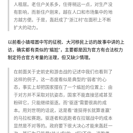
人租居。老住户关系多，住得稍远一点，对生产没
有影响，而新住户刚来，越在人口和市场集中的地
方越方便。于是，轰赶成了“浙江村”在面积上不断
扩大的动力。
以前看小镇喧嚣中写的征税、大河移民上访的故事中讲的上
访，确实都有类似的“尴尬”，主要都是因为官方有合法权力
制定符合官方考量的法理，但又缺少情理。
在前面关于史前史和游击战的记述中我们也看到了
这样的例子。这一态度看似是典型的“弱者”的心
态，事实上却把国家摆在了一个尴尬的位置上：由
于对方并不采取对抗姿态，国家不能直接惩戒甚至
粉碎它，只能继续驱逐。而“驱逐”需要很高的成
本。用刘世明的话说，这是看“谁挺得长就算谁赢”
的马拉松赛跑。驱逐者和逃跑者在拉锯战中的成本
显然是不对等的。政府要下很大决心才能来轰赶一