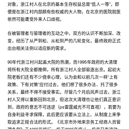
对象，浙江村人在北京的基本生存权益总是“低人一等”，即
便是在浙江村内部颇有些权威的大人物，在北京的医院就医
依然可能遭受外来人口歧视。
在被管理者与管理者的互动之中，双方的认识不断加深、改
变，经历了从严到松、从松到严的几轮变化，最终政府正式
出台相关法例以适应新的需求。
90年代浙江村兴起盖大院的热潮，而1995年政府的大清理
将所有大院全都推倒，所有浙江村人全部驱逐出京。起初大
院老板们还有不少侥幸心理，认为会和以前几次一样“上有
政策、下有对策”应付过去，他们想了很多办法、托了很多
关系，最终不得不接受事实。尽管几个月后风声过去，浙江
村人又得以重新回到北京，但这次大清理也让他们真正意识
到，政府的意志不可违逆（ps雷霆威光不可直视），若要为
自身利益寻求保障，此后更应该要从立法上、从制度上来争
取追求正规合法的形式。《北京市外地来京务工经商人员管