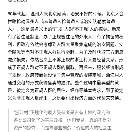
80年代起，温州人来北京闯荡，治安不好的时候，北京人会
拦路抢劫温州人（ps普通人抢普通人或治安队勒索普通
人），这是最名义上的“正规”人对“不正规”人的掠夺。后来
有了暂住证制度，办了正规暂住证的外来人口有了拘留的权
利，但政府依然会考虑到人群大量聚集造成的治安问题、安
全隐患等而对不正规人群进行驱赶，为了及时获取官方消息
减少损失，依然名义上不够正规的浙江村人要经营关系，形
成了正规人群对不正规人群的攫取。再后来，服装经济形成
了规模，政府转而建设便于集中管理的服装商城，浙江村人
通过交租的形式获得售卖的准许。整个逻辑中最典型的就
是，被定义为正规人群的居住、经商等基本需求，到了被定
义为非正规人群那里，总是要付出经济方面的代价来交换。
“浙江村”正规化的最大受益者是占有土地的政府和
各类公司化了的基层政权。他们受益，靠的不是对
资产的掠夺，而是靠那些创造了价值的人的社会主