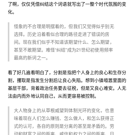
了啊，仅仅凭借纠结这个词语就写出了一整个时代氛围的变
化。
怪象的不合理是明摆着的，但我们又觉得似乎别无
选择。历史沿着看似合理的路径走进了错误的房
间。现在我们似乎不知道该期望什么、怎么期望，
甚至不敢期望。难怪“纠结”成为21世纪初使用频率
最高的新词之一。
看了好几遍看明白了，分割是指把个人身上的良心和生存分
割，攫取是指发生分割后让良心失陷。想到小镇喧嚣里面的
基层干部，背着政治任务要去征税，但是又良心难安。人无
法由内而外地认同自己，从而更容易被控制。
大人物身上的从草根威望到体制光环的变化，也意
味着现在人们怎么赚钱、怎么做人，和怎么获得正
式的认可，各自的原则是分离的甚至是矛盾的。劳
动和财富之间的距离、威信和权力之间的距离、日