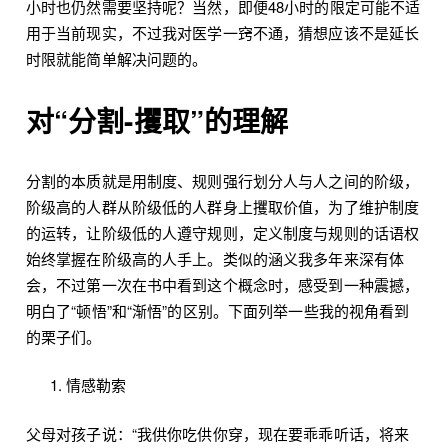
小时也仍然需要坚持呢？当然，即便48小时的限定可能不适
用于当前现实，不过我对医学一窍不通，猜想应该不是延长
时限就能简单解决问题的。
对“分割-攫取”的理解
分割的本质就是用制度、规则强行划分人与人之间的阶级，
阶级高的人群从阶级低的人群身上攫取价值，为了维护制度
的运转，让阶级低的人遵守规则，定义制度与规则的话语权
始终掌握在阶级高的人手上。类似的涵义我多年来深有体
会，不过第一次在书中看到这个概念时，感受到一种震撼，
明白了“顿悟”和“渐悟”的区别。下面列举一些我的视角看到
的栗子们。
情感勒索
父母对孩子说：“我供你吃供你穿，现在要乖乖听话，将来