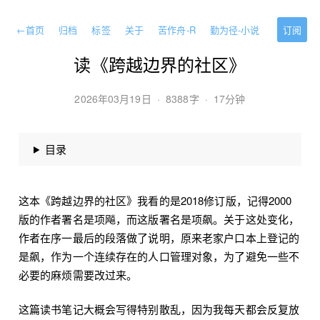
←
首页
归档
标签
关于
苦作舟-R
勤为径-小说
订阅
读《跨越边界的社区》
2026年03月19日
·
8388字
·
17分钟
目录
这本《跨越边界的社区》我看的是2018修订版，记得2000
版的作者署名是项飚，而这版署名是项飙。关于这处变化，
作者在序一最后的段落做了说明，原来老家户口本上登记的
是飙，作为一个连续存在的人口管理对象，为了避免一些不
必要的麻烦需要改过来。
这篇读书笔记大概会写得特别散乱，因为我每天都会反复放