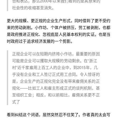
合和表达，那么2000年以来我们看到的是其原来的
社会性的收缩甚至消失。
更大的规模、更正规的企业生产形式，同时借到了更不受约
束的劳动剥削。小作坊、个体户被挤压，劳工被剥削，也都
是政府推进正规化、忽视底层人民基本权利的实证。也是当
时政府过于追求经济发展的一个剪影。
正规企业可以在短期内挤垮小作坊，最重要的原因
可能是企业可以攫取大规模的劳动剩余。在“浙江
村”近千家雇用上百工人的企业中，到2015年，几
乎没有企业和工人签订正式用工合同。令人惊讶的
是，企业生产的正规化完全没有带来雇佣关系的正
规化——比如工人和雇主形成正式的谈判机制，甚
至组织工会；相反，和以前相比，雇佣关系更不正
式了
看到纠结这个词语，居然突然忍不住笑了。作者真的太会写