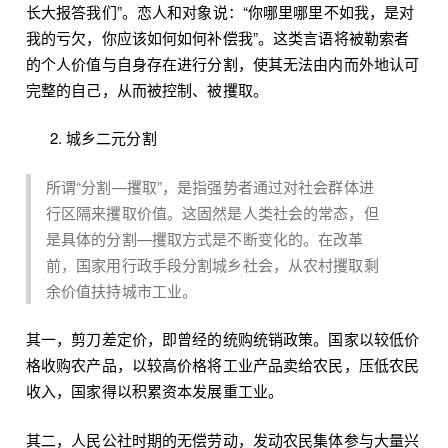
长大报答我们”。恋人和对象说：“你哪里哪里不如我，是对
我的亏欠，你应该如何如何补偿我”。这类言语将被勒索者
的个人价值与自身存在进行分割，使其无法由内而外地认可
完整的自己，从而被控制、被攫取。
城乡二元分割
所谓“分割—攫取”，是指强势者通过对社会群体进
行区隔来攫取价值。这固然是人类社会的常态，但
是具体的分割—攫取方式是不断变化的。在改革
前，国家用行政手段分割城乡社会，从农村攫取剩
余价值扶持城市工业。
其一，剪刀差定价，即曾经的统购统销政策。国家以较低价
格收购农产品，以较高价格将工业产品卖给农民，压低农民
收入，国家得以积累资本发展重工业。
其二，人民公社时期的无偿劳动，发动农民集体参与大量兴