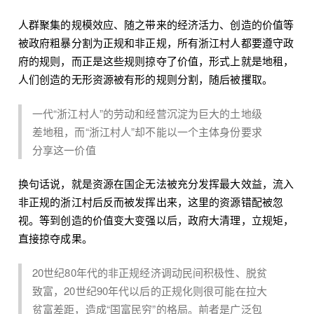
人群聚集的规模效应、随之带来的经济活力、创造的价值等
被政府粗暴分割为正规和非正规，所有浙江村人都要遵守政
府的规则，而正是这些规则掠夺了价值，形式上就是地租，
人们创造的无形资源被有形的规则分割，随后被攫取。
一代“浙江村人”的劳动和经营沉淀为巨大的土地级
差地租，而“浙江村人”却不能以一个主体身份要求
分享这一价值
换句话说，就是资源在国企无法被充分发挥最大效益，流入
非正规的浙江村后反而被发挥出来，这里的资源错配被忽
视。等到创造的价值变大变强以后，政府大清理，立规矩，
直接掠夺成果。
20世纪80年代的非正规经济调动民间积极性、脱贫
致富，20世纪90年代以后的正规化则很可能在拉大
贫富差距，造成“国富民穷”的格局。前者是广泛包