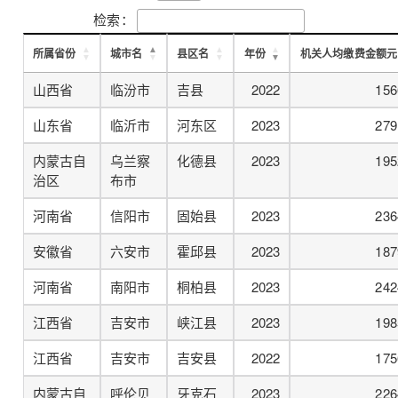
检索：
所属省份
城市名
县区名
年份
机关人均缴费金额元
山西省
临汾市
吉县
2022
156
山东省
临沂市
河东区
2023
279
内蒙古自
乌兰察
化德县
2023
195
治区
布市
河南省
信阳市
固始县
2023
236
安徽省
六安市
霍邱县
2023
187
河南省
南阳市
桐柏县
2023
242
江西省
吉安市
峡江县
2023
198
江西省
吉安市
吉安县
2022
175
内蒙古自
呼伦贝
牙克石
2023
226