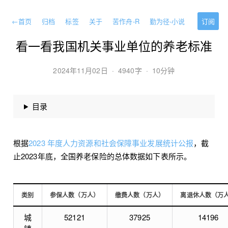
←
首页
归档
标签
关于
苦作舟-R
勤为径-小说
订阅
看一看我国机关事业单位的养老标准
2024年11月02日
·
4940字
·
10分钟
目录
根据
2023 年度人力资源和社会保障事业发展统计公报
，截
止2023年底，全国养老保险的总体数据如下表所示。
类别
参保人数（万人）
缴费人数（万人）
离退休人数（万
城
52121
37925
14196