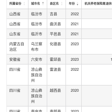
所属省份
城市名
县区名
年份
机关养老保险离退休
山西省
临汾市
吉县
2022
山西省
临汾市
曲沃县
2021
山东省
临沂市
平邑县
2021
内蒙古自
乌兰察
化德县
2023
治区
布市
安徽省
六安市
霍邱县
2023
四川省
凉山彝
雷波县
2022
族自治
州
四川省
凉山彝
越西县
2020
族自治
州
四川省
南充市
南部县
2023