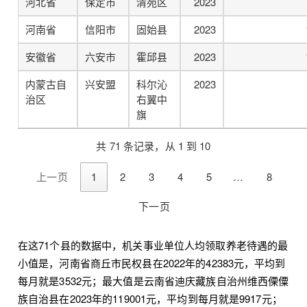
河北省
保定市
清苑区
2023
河南省
信阳市
固始县
2023
安徽省
六安市
霍邱县
2023
内蒙古自
兴安盟
科尔沁
2023
治区
右翼中
旗
共 71 条记录，从 1 到 10
上一页
1
2
3
4
5
…
8
下一页
在这71个县的数据中，机关事业单位人均领取养老待遇的最
小值是，河南省商丘市民权县在2022年的42383元，平均到
每月就是3532元；最大值是云南省迪庆藏族自治州维西傈僳
族自治县在2023年的119001元，平均到每月就是9917元；