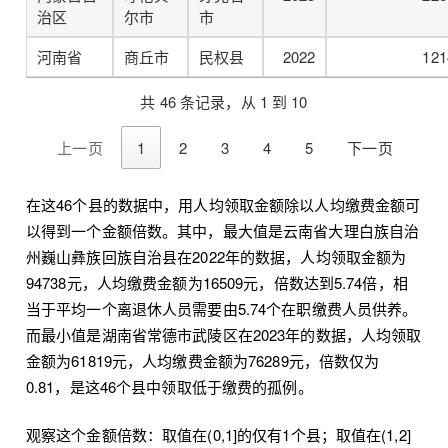
治区
尔市
市
河南省
商丘市
民权县
2022
121
共 46 条记录，从 1 到 10
上一页
1
2
3
4
5
下一页
在这46个县的数据中，用人均领取金额除以人均缴费金额可
以得到一个金额倍数。其中，最大值是云南省大理白族自治
州巍山彝族回族自治县在2022年的数据，人均领取金额为
94738元，人均缴费金额为16509元，倍数达到5.74倍，相
当于平均一个离退休人员需要由5.74个在职缴费人员供养。
而最小值是湖南省常德市武陵区在2023年的数据，人均领取
金额为61819元，人均缴费金额为76289元，倍数仅为
0.81，是这46个县中领取低于缴费的孤例。
观察这个金额倍数：取值在(0,1]的仅有1个县；取值在(1,2]