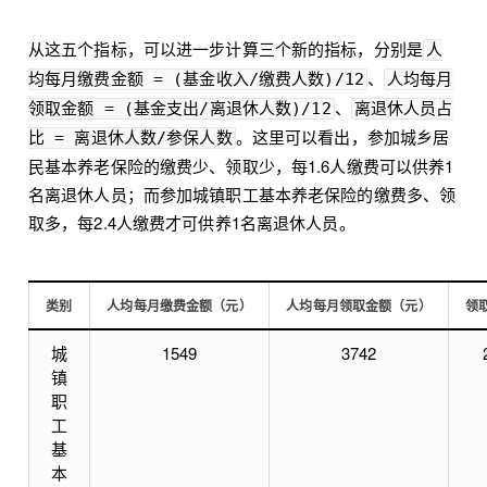
从这五个指标，可以进一步计算三个新的指标，分别是
人
、
均每月缴费金额 = (基金收入/缴费人数)/12
人均每月
、
领取金额 = (基金支出/离退休人数)/12
离退休人员占
。这里可以看出，参加城乡居
比 = 离退休人数/参保人数
民基本养老保险的缴费少、领取少，每1.6人缴费可以供养1
名离退休人员；而参加城镇职工基本养老保险的缴费多、领
取多，每2.4人缴费才可供养1名离退休人员。
类别
人均每月缴费金额（元）
人均每月领取金额（元）
领
城
1549
3742
镇
职
工
基
本