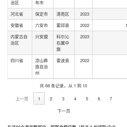
治区
布市
河北省
保定市
清苑区
2023
安徽省
六安市
霍邱县
2022
内蒙古自
兴安盟
科尔沁
2023
治区
右翼中
旗
四川省
凉山彝
雷波县
2022
族自治
州
共 66 条记录，从 1 到 10
上一页
1
2
3
4
5
6
7
下一页
在这66个县的数据中，观察金额倍数（机关人均领取/企业