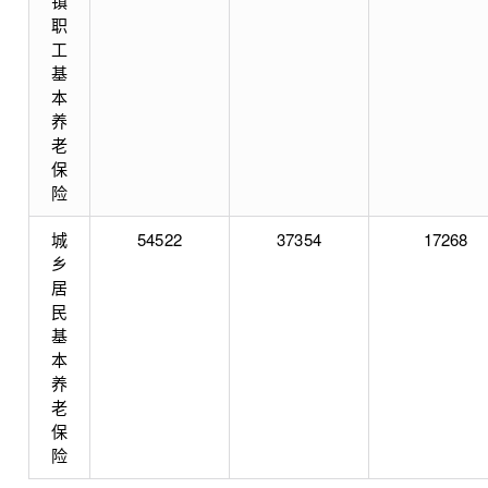
镇
职
工
基
本
养
老
保
险
城
54522
37354
17268
乡
居
民
基
本
养
老
保
险