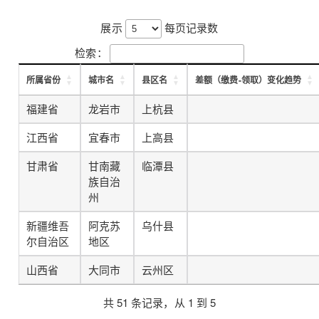
展示
每页记录数
检索：
所属省份
城市名
县区名
差额（缴费-领取）变化趋势
福建省
龙岩市
上杭县
江西省
宜春市
上高县
甘肃省
甘南藏
临潭县
族自治
州
新疆维吾
阿克苏
乌什县
尔自治区
地区
山西省
大同市
云州区
共 51 条记录，从 1 到 5