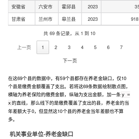
安徽省
六安市
霍邱县
2023
3
甘肃省
兰州市
皋兰县
2023
918
共 69 条记录，从 1 到 10
上一页
1
2
3
4
5
6
7
下一页
在这69个县的数据中，有59个县都存在养老金缺口，仅10
个县是缴费金额覆盖了支出。若将这69条数据绘制散点图，
横轴为养老保险的缴费金额，纵轴为支出金额，加一条
y =
的直线，那么线下的是缴费覆盖了支出的县，养老金的当
x
年差额大于0，但显然这10个县的养老金当年差额也不算
多。