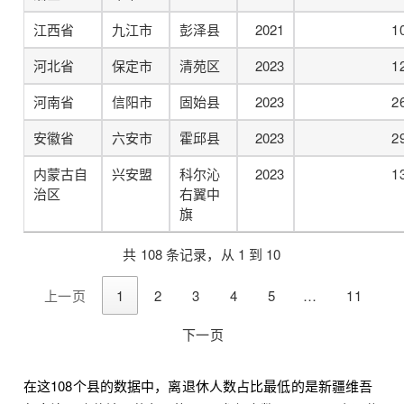
江西省
九江市
彭泽县
2021
1
河北省
保定市
清苑区
2023
1
河南省
信阳市
固始县
2023
2
安徽省
六安市
霍邱县
2023
2
内蒙古自
兴安盟
科尔沁
2023
1
治区
右翼中
旗
共 108 条记录，从 1 到 10
上一页
1
2
3
4
5
…
11
下一页
在这108个县的数据中，离退休人数占比最低的是新疆维吾