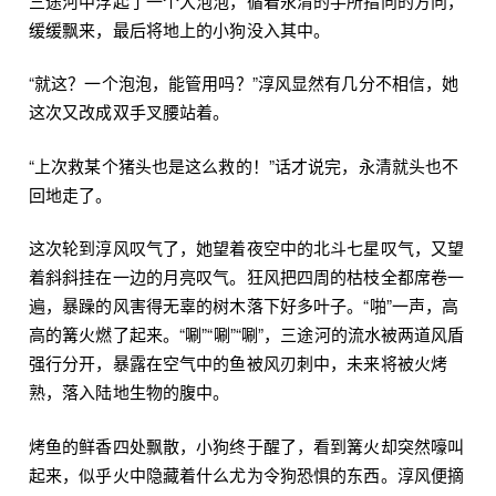
三途河中浮起了一个大泡泡，循着永清的手所指向的方向，
缓缓飘来，最后将地上的小狗没入其中。
“就这？一个泡泡，能管用吗？”淳风显然有几分不相信，她
这次又改成双手叉腰站着。
“上次救某个猪头也是这么救的！”话才说完，永清就头也不
回地走了。
这次轮到淳风叹气了，她望着夜空中的北斗七星叹气，又望
着斜斜挂在一边的月亮叹气。狂风把四周的枯枝全都席卷一
遍，暴躁的风害得无辜的树木落下好多叶子。“啪”一声，高
高的篝火燃了起来。“唰”“唰”“唰”，三途河的流水被两道风盾
强行分开，暴露在空气中的鱼被风刃刺中，未来将被火烤
熟，落入陆地生物的腹中。
烤鱼的鲜香四处飘散，小狗终于醒了，看到篝火却突然嚎叫
起来，似乎火中隐藏着什么尤为令狗恐惧的东西。淳风便摘