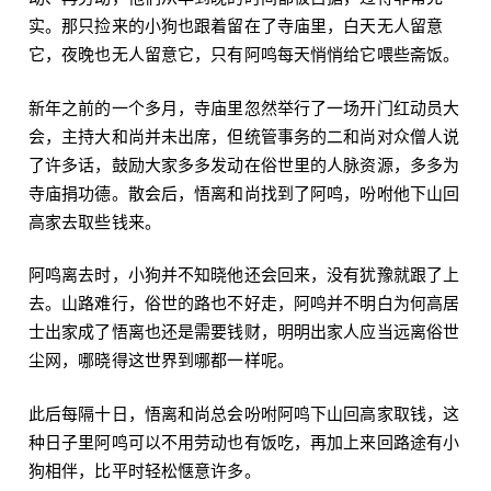
实。那只捡来的小狗也跟着留在了寺庙里，白天无人留意
它，夜晚也无人留意它，只有阿鸣每天悄悄给它喂些斋饭。
新年之前的一个多月，寺庙里忽然举行了一场开门红动员大
会，主持大和尚并未出席，但统管事务的二和尚对众僧人说
了许多话，鼓励大家多多发动在俗世里的人脉资源，多多为
寺庙捐功德。散会后，悟离和尚找到了阿鸣，吩咐他下山回
高家去取些钱来。
阿鸣离去时，小狗并不知晓他还会回来，没有犹豫就跟了上
去。山路难行，俗世的路也不好走，阿鸣并不明白为何高居
士出家成了悟离也还是需要钱财，明明出家人应当远离俗世
尘网，哪晓得这世界到哪都一样呢。
此后每隔十日，悟离和尚总会吩咐阿鸣下山回高家取钱，这
种日子里阿鸣可以不用劳动也有饭吃，再加上来回路途有小
狗相伴，比平时轻松惬意许多。