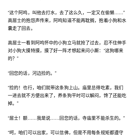
“这个阿鸣，叫他去打水，去了这么久，一定又在偷懒……”
高居士的抱怨声传来，阿鸣知道不能再耽搁，抱着小狗和水
囊走了回去。
高居士一看到阿鸣怀中的小狗立马就抢了过去，忍不住伸手
对小狗大摸特摸，摸了好一阵才想起来问小厮：“这狗哪来
的？”
“回您的话，河边捡的。”
“捡的！也行，咱们就带这条狗上山。庙里总得吃素，我们
一进去就不方便出来了，养条狗平时可以解闷，馋了还能吃
掉。”
“居士！额……我是说……回您的话，寺庙里不能杀生的。”
“呵，咱们可以出家，可以信佛，但是不用每条规矩都遵守