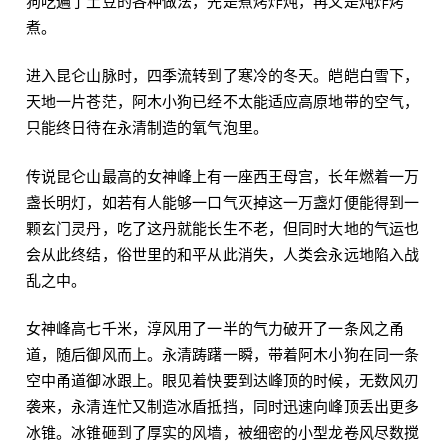
狗吃遍了土豆的各种做法，先是煮烤炸炖，再又是炖炸烤
煮。
进入昆仑山脉时，四季流转到了寒冷的冬天。皑皑白雪下，
天地一片苍茫，阿木小狗已经不太能适应高原地带的空气，
只能终日待在永清制造的氧气泡里。
传说昆仑山最高的女神峰上有一座西王母宫，长年燃着一万
盏长明灯，如若有人能够一口气灭掉这一万盏灯便能得到一
颗玄门灵丹，吃了这丹就能长生不老，但同时大地的气运也
会从此终结，俗世里的和平从此消失，人类会永远地陷入战
乱之中。
女神峰高七千米，淳风用了一半的气力破开了一条风之甬
道，随后御风而上。永清踌躇一瞬，带着阿木小狗在同一条
空中甬道御冰跟上。眼见着快要到达峰顶的时候，无数风刃
袭来，永清连忙又制造冰盾抵挡，同时迅速向峰顶丢出更多
冰锥。冰锥砸到了厚实的风墙，被细密的小型龙卷风尽数搅