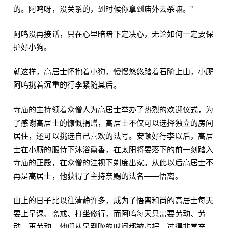
的。阿鸣呀，没关系的，到时候你拿到庙外去杀嘛。”
阿鸣没再接话，只在心里暗暗下定决心，无论如何一定要保
护好小狗。
就这样，高居士怀抱着小狗，慢慢悠悠踏着石阶上山，小厮
阿鸣挑着沉重的行李紧随其后。
寺庙的主持领着众僧人为高居士举办了热烈的欢迎仪式，为
了感谢高居士的慷慨捐赠，高居士不仅可以选择独立的房间
居住，还可以挑选自己喜欢的法号。安顿好行李以后，高居
士在小厮的服侍下沐浴熏香，在太阳将要落下的前一刻踏入
寺庙的正殿，在众僧的注视下剃度出家。从此以后高居士不
再是高居士，他获得了主持亲赐的法名——悟离。
山上的日子比以往清静许多，成为了悟离和尚的高居士每天
要上早课、斋戒、打坐修行，而阿鸣每天只需要劳动、劳
动、再劳动，他们从早到晚的时间都被占据，过得非常充