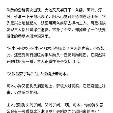
熟悉的套路再次出现，大地又又裂开了一条缝，阿鸣、淳
风、永清一下子都出现了，阿木小狗对此感到迷惑困顿，它
先是兴奋地跳起来，试图用两条前腿去拥抱三人，可是很快
发现三人都只是浮生泡影。它扑了个空，却掉进了一个快要
融化的香草冰淇淋沼泽里。
“阿木～阿木～阿木～”阿木小狗听到了主人的声音，不仅如
此，还感受到有温暖的手从狗头一直抚到狗尾巴，它突然睁
开眼睛抬头一看，主人正蹲在身旁安抚自己。
“又做噩梦了吗？”主人继续抚着阿木。
阿木小狗又把狗头搁回地上，梦境太过真实，它还没回过味
来，仍然感到忧郁。
主人抱起狗头闻了闻，又闻了闻，“咦，阿木，你的狗头怎
么会有一股香草冰淇淋味呢？是刚刚才穿越回来的吗？”