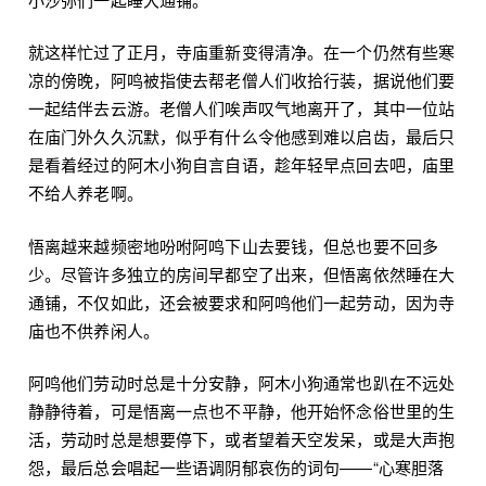
就这样忙过了正月，寺庙重新变得清净。在一个仍然有些寒
凉的傍晚，阿鸣被指使去帮老僧人们收拾行装，据说他们要
一起结伴去云游。老僧人们唉声叹气地离开了，其中一位站
在庙门外久久沉默，似乎有什么令他感到难以启齿，最后只
是看着经过的阿木小狗自言自语，趁年轻早点回去吧，庙里
不给人养老啊。
悟离越来越频密地吩咐阿鸣下山去要钱，但总也要不回多
少。尽管许多独立的房间早都空了出来，但悟离依然睡在大
通铺，不仅如此，还会被要求和阿鸣他们一起劳动，因为寺
庙也不供养闲人。
阿鸣他们劳动时总是十分安静，阿木小狗通常也趴在不远处
静静待着，可是悟离一点也不平静，他开始怀念俗世里的生
活，劳动时总是想要停下，或者望着天空发呆，或是大声抱
怨，最后总会唱起一些语调阴郁哀伤的词句——“心寒胆落