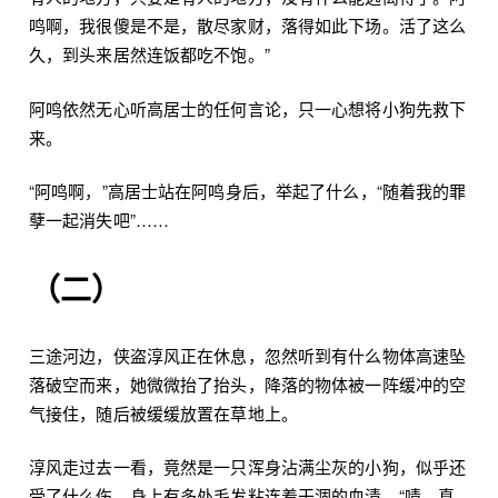
鸣啊，我很傻是不是，散尽家财，落得如此下场。活了这么
久，到头来居然连饭都吃不饱。”
阿鸣依然无心听高居士的任何言论，只一心想将小狗先救下
来。
“阿鸣啊，”高居士站在阿鸣身后，举起了什么，“随着我的罪
孽一起消失吧”……
（二）
三途河边，侠盗淳风正在休息，忽然听到有什么物体高速坠
落破空而来，她微微抬了抬头，降落的物体被一阵缓冲的空
气接住，随后被缓缓放置在草地上。
淳风走过去一看，竟然是一只浑身沾满尘灰的小狗，似乎还
受了什么伤，身上有多处毛发粘连着干涸的血渍。“啧，真