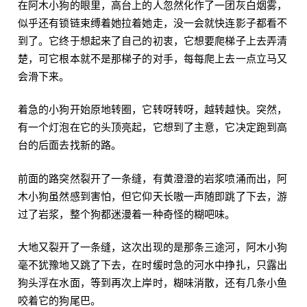
在阿木小狗的眼里，高台上的人忽然化作了一团灰白烟雾，
似乎还有锁链束缚着她拉着她走，没一会就快连影子都看不
到了。它终于想起来了自己的初衷，它想要爬梯子上去弄清
楚，可它根本就不是那梯子的对手，每每爬上去一点立马又
会滑下来。
着急的小狗开始原地转圈，它转呀转呀，越转越快。突然，
有一个灯泡在它的头顶亮起，它想到了主意，它决定跑到高
台的后面去找新的路。
前面的路突然裂开了一条缝，有黄澄澄的岩浆喷涌而出，阿
木小狗虽然感到害怕，但它仰天长嗷一声随即跳了下去，游
过了岩浆，整个狗都迷漫着一种奇怪的糊吧味。
大地又裂开了一条缝，这次出现的是那条三途河，阿木小狗
毫不犹豫地又跳了下去，在时缓时急的河水中挣扎，只露出
狗头浮在水面，等到再次上岸时，糊味消散，还有几条小鱼
咬着它的狗尾巴。