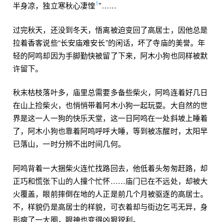
1
半身凉，独立寒秋心凄惶
”……
过完秋天，还没到冬天，悟离被迫变回了高居士，因他总是
拉着香客说些“长安庙难安长”的闲话，坏了寺庙的美誉。年
轻的阿鸣却因为手脚勤快被留了下来，阿木小狗也同样被默
许留下。
秋末枯枝落叶多，庙里总需要多备些柴火，阿鸣连着好几日
在山上捡柴火，也悄悄带着阿木小狗一起玩耍。大自然的世
界是这一人一狗的快乐天堂，这一日阿鸣在一处斜坡上睡着
了，阿木小狗也靠着阿鸣呼呼大睡，等到被冻醒时，太阳早
已落山，一时分辨不出时间几何。
阿鸣背着一大捆柴火连忙找路回去，他低着头匆匆赶路，却
正巧和慌张下山的人撞个忙怀……庙门已在不远处，却被大
火覆盖，眼前摔倒在地的人正是前几个月被驱逐的高居士。
不，样貌仍是高居士的样貌，可衣着却与街边乞丐无异，身
形瘦了一大圈，眼神也变得凶狠锐利。