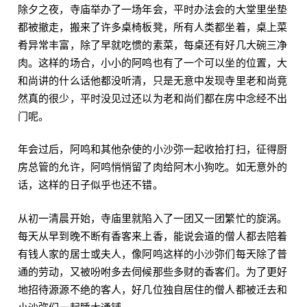
除夕之夜，寺庙举办了一场年会，平时办法会的大堂里坐垫
都被撤走，搬来了许多桌椅板凳，所有人类都坐着，桌上菜
肴异常丰富，除了早就吃惯的素菜，每桌还有好几大碗三净
肉。这样的场合，小小的阿鸣也有了一个可以坐的位置，大
和尚讲的什么话他都没听清，只是无意中发现寺里老和尚竟
然真的很少，平时没见过还以为老和尚们都在房中念经不出
门呢。
年会过后，阿鸣和其他杂使的小沙弥一起收拾打扫，征得厨
房总管的允许，阿鸣悄悄留了肉给阿木小狗吃。如无意外的
话，这样的日子似乎也还不错。
从初一清晨开始，寺庙里就陷入了一团又一团繁忙的旋涡。
每天从早到晚不断有香客来上香，能说会道的僧人都去陪着
有钱人家的居士或夫人，像阿鸣这样的小沙弥们每天除了普
通的劳动，又被吩咐多去伺候那些多财的香客们。为了更好
地招待源源不绝的客人，好几位独自居住的僧人都被迁去和
小沙弥们一起睡大通铺。