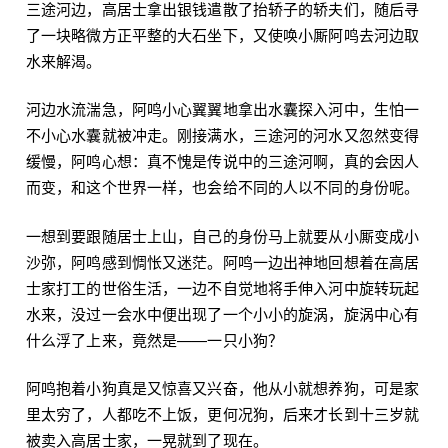
三途河边，高居士拿出银钱遣散了抬轿子的轿夫们，随后寻
了一块略微方正平整的大石坐下，又使唤小厮阿鸣去河边取
水来解渴。
河边水流湍急，阿鸣小心翼翼地拿出水囊探入河中，生怕一
不小心水囊就被冲走。刚接满水，三途河的河水又忽然变得
缓慢，阿鸣心想：真不愧是传说中的三途河啊，真的会因人
而变，和这个世界一样，也会给不同的人以不同的身份呢。
一想到要跟随居士上山，自己的身份马上就要从小厮变成小
沙弥，阿鸣感到惆怅又迷茫。阿鸣一边出神地回想着在高居
士家打工的世俗生活，一边不自觉地将手伸入河中旋转玩起
水来，没过一会水中便出现了一个小小的旋涡，旋涡中心有
什么浮了上来，竟然是——一只小狗？
阿鸣抱着小狗真是又惊喜又兴奋，他从小就想养狗，可是家
里太穷了，人都吃不上饭，更何况狗，后来才长到十三岁就
被卖入高居士家，一晃就到了现在。