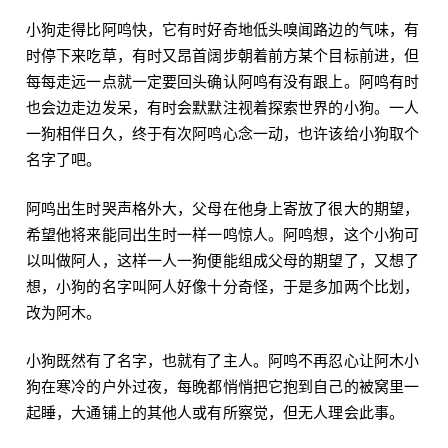
小狗走得比阿鸣快，它有时好奇地低头嗅闻路边的气味，有
时停下来吃草，有时又昂首阔步朝着前方某个目标前进，但
每每走远一点就一定要回头确认阿鸣有没有跟上。阿鸣有时
也会边走边发呆，有时会默默注视着探索世界的小狗。一人
一狗相伴日久，终于有次阿鸣心念一动，也许该给小狗取个
名字了吧。
阿鸣出生时哭声格外大，父母在他身上寄放了很大的期望，
希望他将来能同出生时一样一鸣惊人。阿鸣想，这个小狗可
以叫做阿人，这样一人一狗便能组成父母的期望了，又想了
想，小狗的名字叫阿人好像十分奇怪，于是多加两个比划，
改为阿木。
小狗既然有了名字，也就有了主人。阿鸣不再忍心让阿木小
狗在寒冷的户外过夜，每晚都悄悄把它抱到自己的被窝里一
起睡，大通铺上的其他人或有所察觉，但无人理会此事。