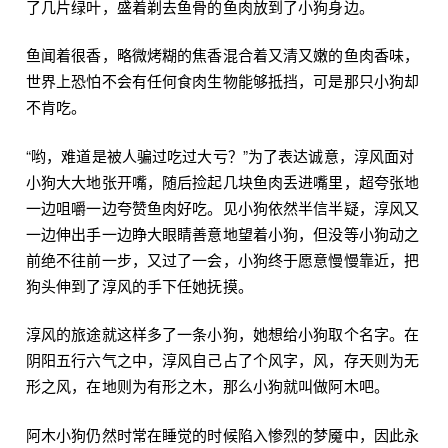
了几片绿叶，盛着剃去鱼骨的鱼肉放到了小狗身边。
鱼闻着很香，略微烤糊的焦香混合着又清又嫩的鱼肉香味，
世界上恐怕不会有任何食肉生物能够抵挡，可是那只小狗却
不肯吃。
“哟，难道是被人骗过吃过大亏？”为了表达诚意，淳风面对
小狗大大地张开嘴，随后捡起几块鱼肉丢进嘴里，超夸张地
一边咀嚼一边夸赞鱼肉好吃。见小狗依然半信半疑，淳风又
一边伸出手一边睁大眼睛善意地望着小狗，但没等小狗动之
前绝不往前一步，又过了一会，小狗终于愿意慢慢靠近，把
狗头伸到了淳风的手下任她抚摸。
淳风的旅途就这样多了一条小狗，她想给小狗取个名字。在
阴阳五行六气之中，淳风自己占了个风字，风，存天则为无
形之风，在地则为有形之木，那么小狗就叫做阿木吧。
阿木小狗仍然时常在睡觉的时候陷入惨烈的梦魇中，因此永