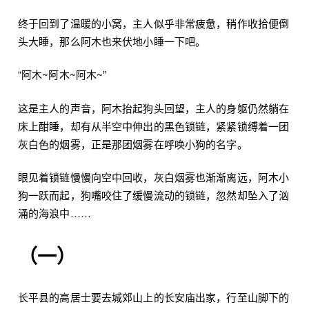
终于回到了温暖的小窝，主人似乎非常疲惫，稍作收拾便倒
头大睡，那么阿木也来伏地小睡一下吧。
“阿木~阿木~阿木~”
这是主人的声音，阿木抬起狗头回望，主人的身躯仍然躺在
床上酣睡，却有从半空中伸出的黑色锁链，紧紧锁缚着一团
灰白色的烟雾，正是那团烟雾在呼唤小狗的名字。
眼见着锁链慢慢向空中回收，灰白烟雾也渐渐离远，阿木小
狗一跃而起，狗嘴咬住了缓慢流动的锁链，忽然却坠入了汹
涌的海浪中……
（一）
长平县的高居士要去城郊山上的长安庙出家，行至山脚下的