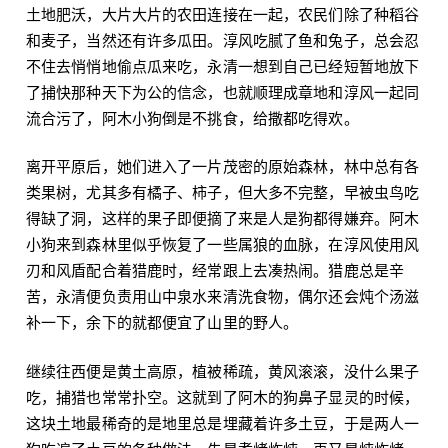
土地肥沃，大片大片的农田连接在一起，农民们除了种稻谷
和麦子，当然还有许多瓜田。淳风吃腻了鱼和兔子，总会忍
不住去悄悄地偷点瓜来吃，永清一想到自己已经短暂地放下
了捕快那种天下为公的信念，也就顺理成章地和淳风一起同
流合污了，阿木小狗倒是不挑食，给撒都吃得欢。
离开平原后，她们进入了一片茂密的原始森林，林中总有各
类果树，尤其多有橘子、柿子，但大多不完整，早被虫鸟吃
得缺了洞，这样的果子即便摘了来是人是狗都得嫌弃。阿木
小狗来到森林里似乎恢复了一些属狼的血脉，在淳风使用风
刃和风盾配合着猎鹿时，经常跟上去凑热闹。猎鹿总是辛
苦，永清便负责用山中泉水来清洗食物，偶尔还会炖个汤滋
补一下，余下的就都便宜了山里的野人。
继续往西便是黄土高原，植被稀疏，黄风滚滚，没什么果子
吃，捕猎也常常扑空。这就到了阿木的狗鼻子显灵的时候，
这块土地最稀奇的是地里总是埋藏着许多土豆，于是两人一