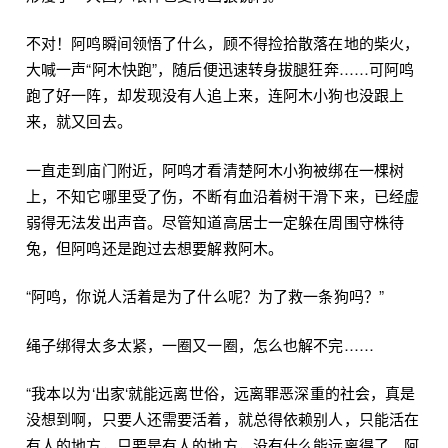
不对！阿鸣瞬间领悟了什么，顾不得捡拾散落在地的柴火，
大喊一声“阿木快跑”，随后便迅速转身拔腿狂奔……可阿鸣
跑了好一阵，却发现没有人追上来，连阿木小狗也没跟上
来，就又回去。
一直走到庙门附近，阿鸣才看清楚阿木小狗被绑在一棵树
上，不知它哪里受了伤，不断有血沿着树干滑下来，已经虚
弱得无法发出声音。尽管知道高居士一定躲在周围守株待
兔，但阿鸣还是跑过去想要解救阿木。
“阿鸣，你说人活着是为了什么呢？为了救一条狗吗？”
绳子绑得太多太紧，一圈又一圈，怎么也解不完……
“我本以为‘出家‘就能远离世俗，远离罪恶深重的社会，真是
没想到啊，只要人还需要活着，就总得依赖别人，只能活在
有人的地方，只要是有人的地方，没有什么能远离得了。阿