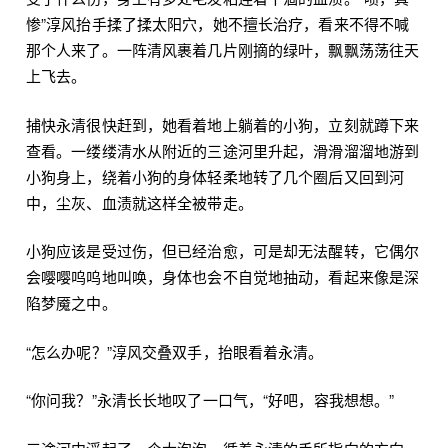
惨”淳风抬手揉了揉太阳穴，她不擅长治疗，看来不得不喊
那个人来了。一阵清风裹着几片刚摘的绿叶，飘飘荡荡往天
上飞去。
捕快永清很快赶到，她看着地上躺着的小狗，立刻就蹲下来
查看。一缕缕清水从附近的三途河里升起，滑滑溜溜地游到
小狗身上，绕着小狗的身体轻柔地转了几个圈后又回到河
中，尘灰、血渍就这样全被带走。
小狗应该是受过伤，但已经治愈，可是却无法醒转，它偶尔
会嘤嘤呜呜地叫唤，身体也会不自觉地抽动，看起来像是深
陷梦魇之中。
“怎么办呢？”淳风交叠双手，抬眼看着永清。
“你问我？”永清长长地叹了一口气，“好吧，容我想想。”