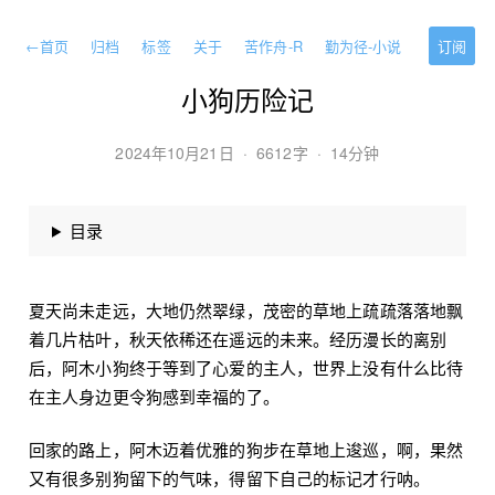
←
首页
归档
标签
关于
苦作舟-R
勤为径-小说
订阅
小狗历险记
2024年10月21日
·
6612字
·
14分钟
目录
夏天尚未走远，大地仍然翠绿，茂密的草地上疏疏落落地飘
着几片枯叶，秋天依稀还在遥远的未来。经历漫长的离别
后，阿木小狗终于等到了心爱的主人，世界上没有什么比待
在主人身边更令狗感到幸福的了。
回家的路上，阿木迈着优雅的狗步在草地上逡巡，啊，果然
又有很多别狗留下的气味，得留下自己的标记才行呐。