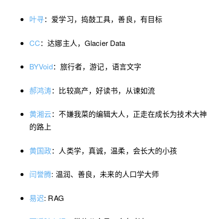
叶寻
：爱学习，捣鼓工具，善良，有目标
CC
：达娜主人，Glacier Data
BYVoid
：旅行者，游记，语言文字
郝鸿涛
：比较高产，好读书，从谏如流
黄湘云
：不嫌我菜的编辑大人，正走在成长为技术大神
的路上
黄国政
：人类学，真诚，温柔，会长大的小孩
闫誉腾
: 温润、善良，未来的人口学大师
易迟
: RAG