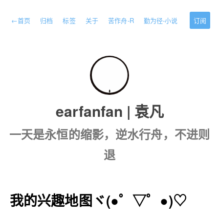
←
首页
归档
标签
关于
苦作舟-R
勤为径-小说
订阅
earfanfan | 袁凡
一天是永恒的缩影，逆水行舟，不进则
退
我的兴趣地图ヾ(●゜▽゜●)♡