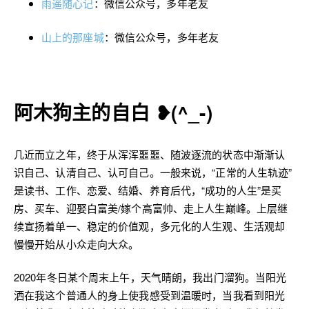
雨遥随心记
：微信公众号，多年老友
山上的那座城
：微信公众号，多年老友
阿木狗主的自白 ❥(^_-)
几近而立之年，终于从浑浑噩噩、随波逐流的状态中渐渐认
识自己、认清自己、认可自己。一般来说，“正常的人生轨迹”
是读书、工作、恋爱、结婚、养育后代，“成功的人生”是买
房、买车、迎娶白富美/嫁个高富帅、走上人生巅峰。上层继
续宣扬着单一、稳定的价值观，多元化的人生观、生活观却
慢慢开始从小众走向大众。
2020年冬日某个周末上午，天气晴朗，我出门溜狗。当阳光
洒在我这个普通人的身上使我感受到温暖时，当我看到阳光