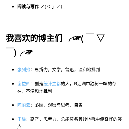
阅读与写作
∠( ᐛ 」∠)_
我喜欢的博主们 ╭☞( ￣ ▽
￣)╭☞
张列弛
：思辨力，文学，鲁迅，温和地批判
谢益辉
：创建
统计之都
的人，R江湖中独树一帜的存
在，不温和地批判
陈丽云
：落园，观察与思考，自省
于淼
：高产，思考力，总能莫名其妙地戳中俺奇怪的笑
点